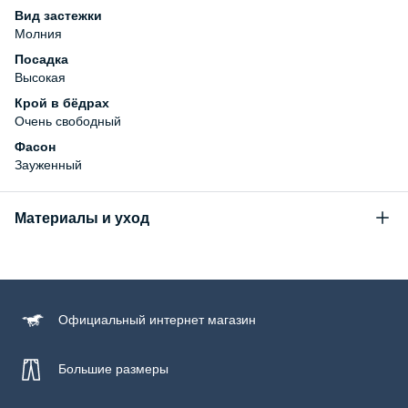
Вид застежки
Молния
Посадка
Высокая
Крой в бёдрах
Очень свободный
Фасон
Зауженный
Материалы и уход
Состав
100% хлопок
Уход за изделием
Официальный
интернет магазин
Бережная стирка при температуре не более 30С, химчистка
запрещена, отбеливание запрещено, машинная сушка
запрещена
Большие размеры