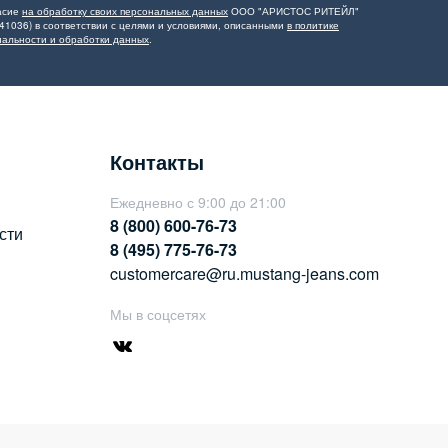
асие
на обработку своих персональных данных
ООО "АРИСТОС РИТЕЙЛ"
41036) в соответствии с целями и условиями, описанными
в политике
альности и обработки данных
.
Контакты
Ежедневно с 9:00 до 21:00
8 (800) 600-76-73
сти
8 (495) 775-76-73
customercare@ru.mustang-jeans.com
Мы в соцсетях