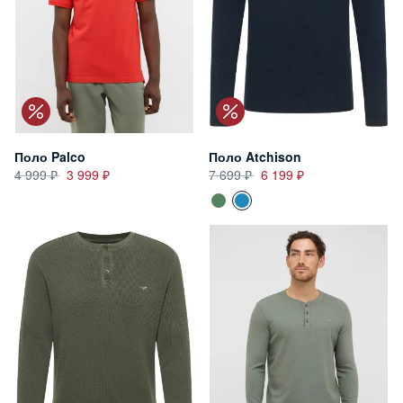
Поло Palco
Поло Atchison
4 999
3 999
7 699
6 199