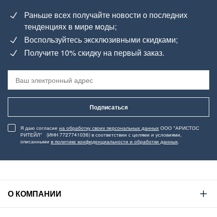
Раньше всех получайте новости о последних
тенденциях в мире моды;
Воспользуйтесь эксклюзивными скидками;
Получите 10% скидку на первый заказ.
Подписаться
Я даю согласие
на обработку своих персональных данных
ООО "АРИСТОС
РИТЕЙЛ" (ИНН 7727741036) в соответствии с целями и условиями,
описанными
в политике конфиденциальности и обработки данных
.
О КОМПАНИИ
Mustang