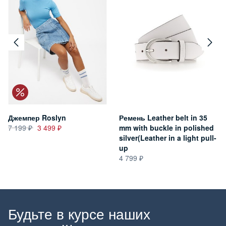
Джемпер Roslyn
Ремень Leather belt in 35
7 199
3 499
mm with buckle in polished
silver(Leather in a light pull-
up
4 799
Будьте в курсе наших