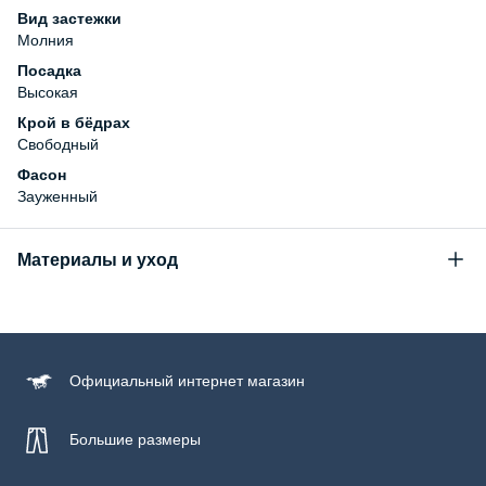
Вид застежки
Молния
Посадка
Высокая
Крой в бёдрах
Свободный
Фасон
Зауженный
Материалы и уход
Состав
99% хлопок, 1% эластан
Уход за изделием
Официальный
интернет магазин
Бережная стирка при температуре не более 30С, химчистка
запрещена, отбеливание запрещено, машинная сушка
запрещена
Большие размеры