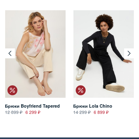
Брюки Boyfriend Tapered
Брюки Lola Chino
12 899
6 299
14 299
6 899