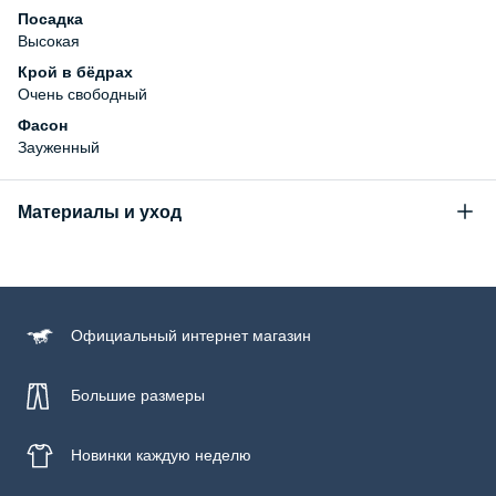
Посадка
Высокая
Крой в бёдрах
Очень свободный
Фасон
Зауженный
Материалы и уход
Состав
99% хлопок, 1% эластан
Уход за изделием
Официальный
интернет магазин
Бережная стирка при температуре не более 30С, химчистка
запрещена, отбеливание запрещено, машинная сушка
запрещена, гладить при низкой температуре до 110С
Большие размеры
Новинки
каждую неделю