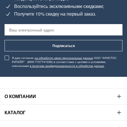
Воспользуйтесь эксклюзивными скидками;
Получите 10% скидку на первый заказ.
Подписаться
Я даю согласие
на обработку своих персональных данных
ООО "АРИСТОС
РИТЕЙЛ" (ИНН 7727741036) в соответствии с целями и условиями,
описанными
в политике конфиденциальности и обработки данных
.
О КОМПАНИИ
Mustang
КАТАЛОГ
Философия
Новая коллекция