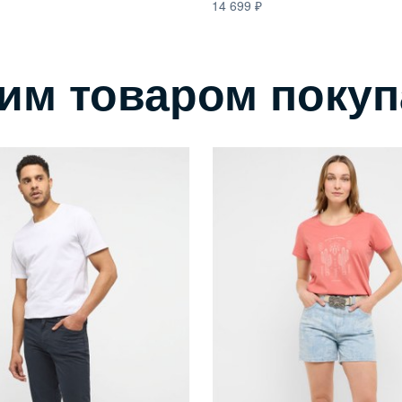
14 699
тим товаром поку