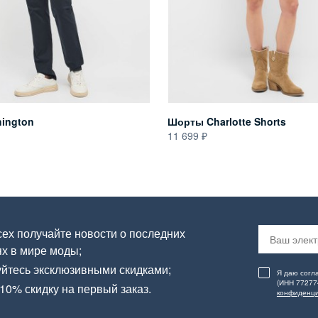
ington
Шорты Charlotte Shorts
11 699
ех получайте новости о последних
х в мире моды;
йтесь эксклюзивными скидками;
Я даю согл
(ИНН 77277
10% скидку на первый заказ.
конфиденци