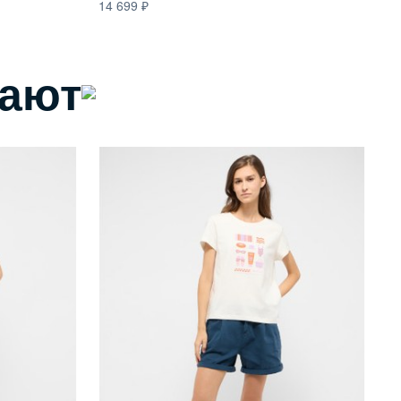
14 699
пают