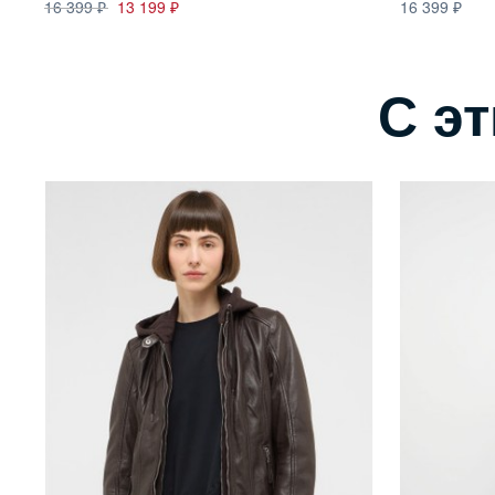
16 399
13 199
16 399
С э