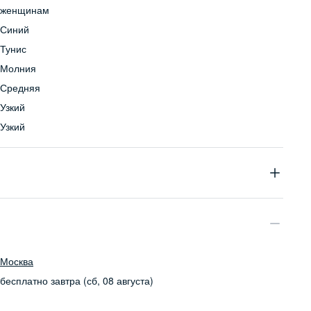
женщинам
Синий
Тунис
Молния
Средняя
Узкий
Узкий
90% хлопок, 8% полиэстер, 2% эластан
Бережная стирка при температуре не более 30С, химчистка
запрещена, отбеливание запрещено, машинная сушка
запрещена, гладить при низкой температуре до 110С
Москва
бесплатно
завтра (сб, 08 августа)