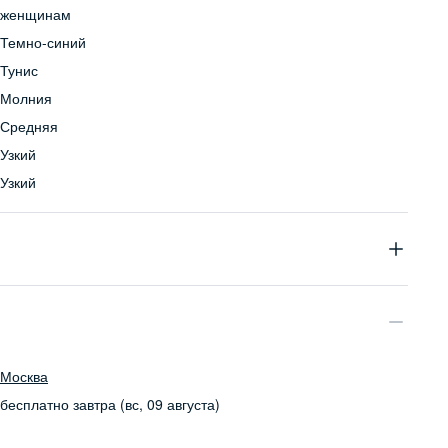
женщинам
Темно-синий
Тунис
Молния
Средняя
Узкий
Узкий
90% хлопок, 8% полиэстер, 2% эластан
Бережная стирка при температуре не более 30С, химчистка
запрещена, отбеливание запрещено, машинная сушка
запрещена, гладить при низкой температуре до 110С
Москва
бесплатно
завтра (вс, 09 августа)