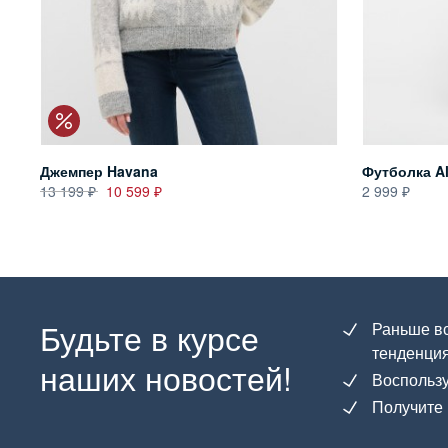
Джемпер Havana
Футболка A
13 199
10 599
2 999
Будьте в курсе
Раньше вс
тенденция
наших новостей!
Воспользу
Получите 