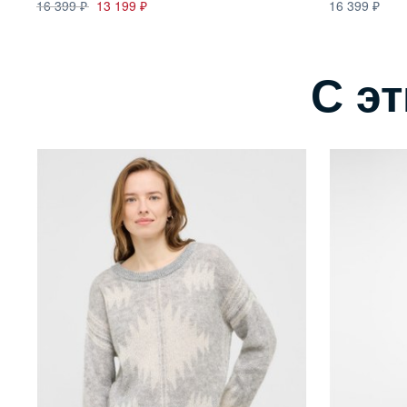
16 399
13 199
16 399
С э