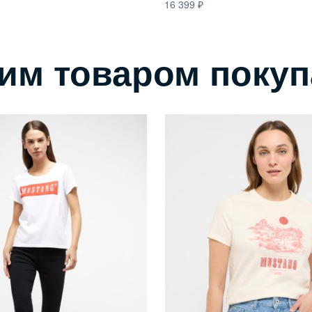
16 399
тим товаром поку