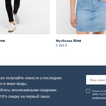
lma
Футболка Alma
5 899
ех получайте новости о последних
х в мире моды;
йтесь эксклюзивными скидками;
Я даю согл
(ИНН 77277
10% скидку на первый заказ.
конфиденци