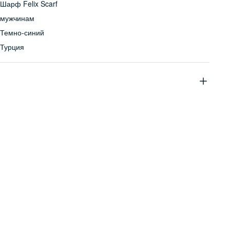
Шарф Felix Scarf
мужчинам
Темно-синий
Турция
50% хлопок, 50% ацетат