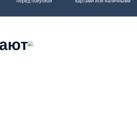
перед покупкой
картами или наличными
пают