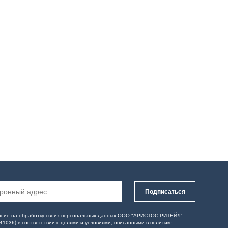
Подписаться
асие
на обработку своих персональных данных
ООО "АРИСТОС РИТЕЙЛ"
41036) в соответствии с целями и условиями, описанными
в политике