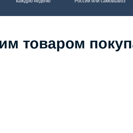
каждую неделю
России или самовывоз
тим товаром поку