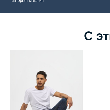
интернет магазин
С э