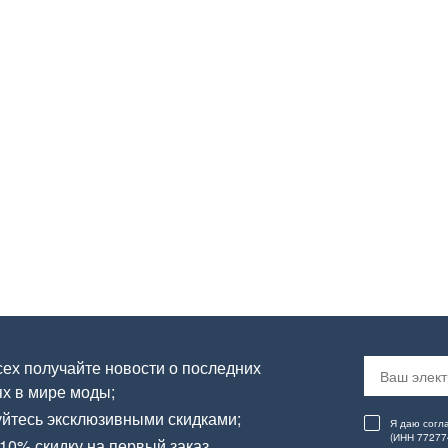
ех получайте новости о последних
х в мире моды;
йтесь эксклюзивными скидками;
Я даю согл
(ИНН 77277
10% скидку на первый заказ.