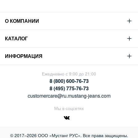
О КОМПАНИИ
Mustang
КАТАЛОГ
Философия
Новая коллекция
Устойчивое развитие
ИНФОРМАЦИЯ
Гид по мужскому дениму
Сотрудничество
Условия продажи
Гид по женскому дениму
Ежедневно с 9:00 до 21:00
Карьера
Политика конфиденциальности
8 (800) 600-76-73
Таблицы размеров
Магазины
8 (495) 775-76-73
Оплата и доставка
customercare@ru.mustang-jeans.com
Обмен и возврат
Мы в соцсетях
© 2017–2026 ООО «Мустанг РУС». Все права защищены.