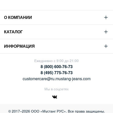
О КОМПАНИИ
Mustang
КАТАЛОГ
Философия
Новая коллекция
Устойчивое развитие
ИНФОРМАЦИЯ
Гид по мужскому дениму
Сотрудничество
Условия продажи
Гид по женскому дениму
Ежедневно с 9:00 до 21:00
Карьера
Политика конфиденциальности
8 (800) 600-76-73
Таблицы размеров
Магазины
8 (495) 775-76-73
Оплата и доставка
customercare@ru.mustang-jeans.com
Обмен и возврат
Мы в соцсетях
© 2017–2026 ООО «Мустанг РУС». Все права защищены.