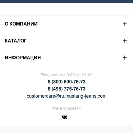
О КОМПАНИИ
Mustang
КАТАЛОГ
Философия
Новая коллекция
Устойчивое развитие
ИНФОРМАЦИЯ
Гид по мужскому дениму
Сотрудничество
Условия продажи
Гид по женскому дениму
Ежедневно с 9:00 до 21:00
Карьера
Политика конфиденциальности
8 (800) 600-76-73
Таблицы размеров
Магазины
8 (495) 775-76-73
Оплата и доставка
customercare@ru.mustang-jeans.com
Обмен и возврат
Мы в соцсетях