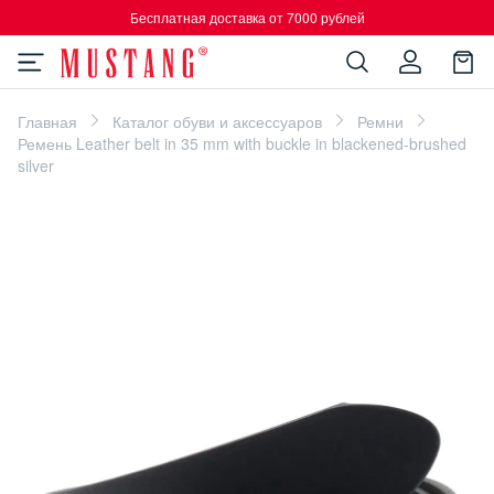
Бесплатная доставка от 7000 рублей
Главная
Каталог обуви и аксессуаров
Ремни
Ремень Leather belt in 35 mm with buckle in blackened-brushed
silver