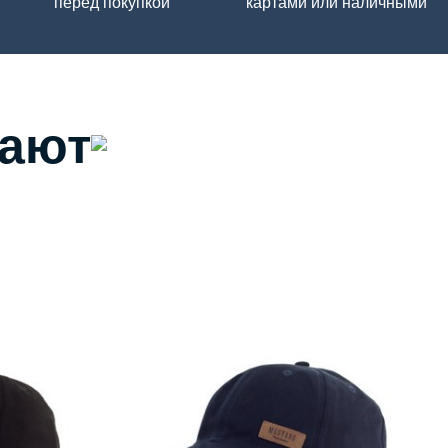
перед покупкой
картами или наличными
пают