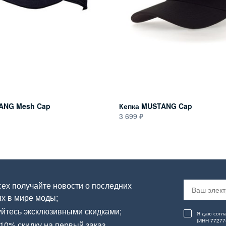
ANG Mesh Cap
Кепка MUSTANG Cap
3 699
ех получайте новости о последних
х в мире моды;
йтесь эксклюзивными скидками;
Я даю согл
(ИНН 77277
10% скидку на первый заказ.