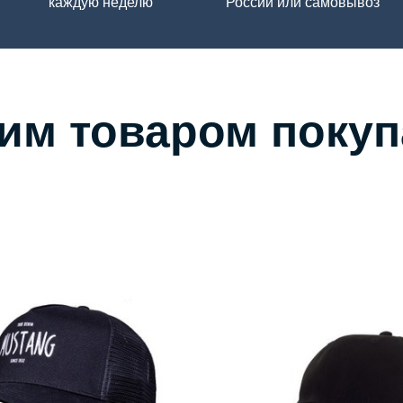
каждую неделю
России или самовывоз
тим товаром поку