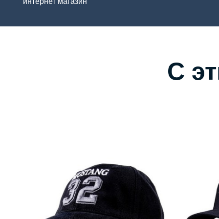
интернет магазин
С э