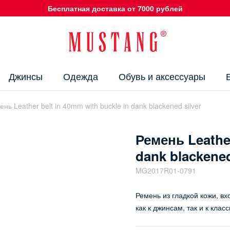
Бесплатная доставка от 7000 рублей
Джинсы
Одежда
Обувь и аксессуары
ень Leather belt in 40mm with buckle in dank blackened silver
Ремень Leather
dank blackened
MG2017R01-0791
Ремень из гладкой кожи, вх
как к джинсам, так и к кла