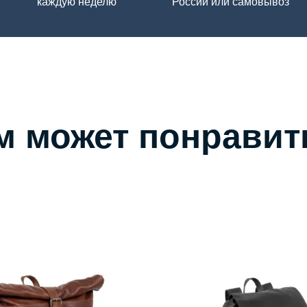
каждую неделю
России или самовывоз
м может понравит