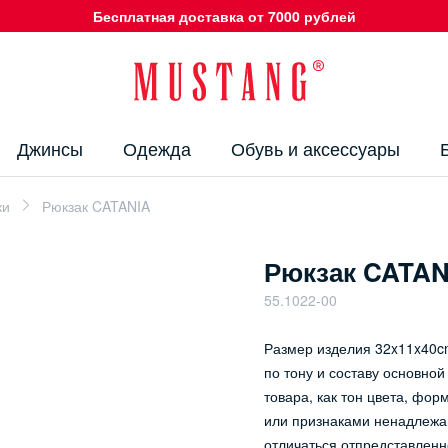
Бесплатная доставка от 7000 рублей
Джинсы
Одежда
Обувь и аксессуары
ки
Рюкзак CATANIA
Рюкзак CATAN
55.1022-00
Размер изделия 32x11x40cm
по тону и составу основно
товара, как тон цвета, фор
или признаками ненадлежащ
отличаться отпредставленн