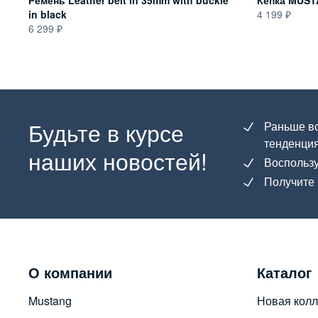
Ремень Leather belt in 35mm with buckle
Кепка MUST
in black
4 199
6 299
Будьте в курсе
Раньше вс
тенденция
наших новостей!
Воспользу
Получите 
О компании
Каталог
Mustang
Новая колл