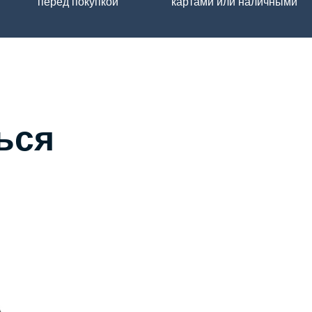
перед покупкой
картами или наличными
ься