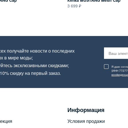
ANG Cap
Кепка MUSTANG Mesh Cap
3 699
ех получайте новости о последних
х в мире моды;
йтесь эксклюзивными скидками;
Я даю согл
(ИНН 77277
10% скидку на первый заказ.
конфиденци
Информация
екция
Условия продажи