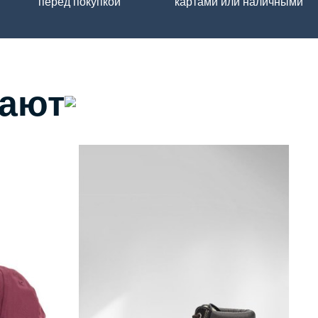
перед покупкой
картами или наличными
пают