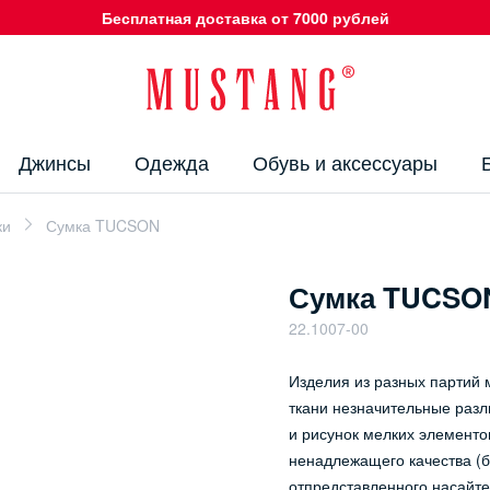
Бесплатная доставка от 7000 рублей
Джинсы
Одежда
Обувь и аксессуары
ки
Сумка TUCSON
Сумка TUCSO
22.1007-00
Изделия из разных партий м
ткани незначительные разл
и рисунок мелких элементо
ненадлежащего качества (б
отпредставленного насайте