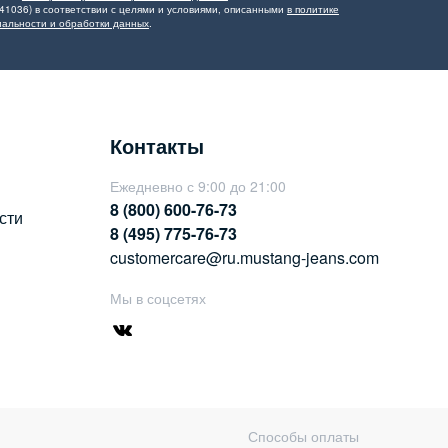
41036) в соответствии с целями и условиями, описанными
в политике
альности и обработки данных
.
Контакты
Ежедневно с 9:00 до 21:00
8 (800) 600-76-73
сти
8 (495) 775-76-73
customercare@ru.mustang-jeans.com
Мы в соцсетях
Способы оплаты