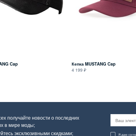
ANG Cap
Кепка MUSTANG Cap
4 199
ех получайте новости о последних
х в мире моды;
йтесь эксклюзивными скидками;
Я даю согл