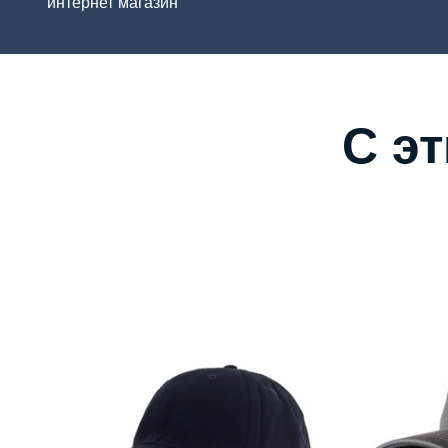
интернет магазин
С э