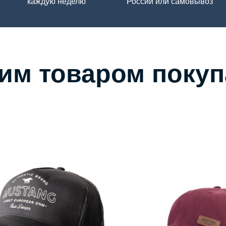
каждую неделю
России или самовывоз
тим товаром поку