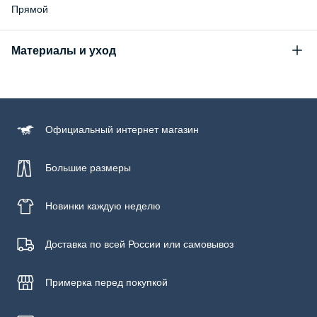
Прямой
Материалы и уход
Состав
100% хлопок
Уход за изделием
Официальный
интернет магазин
Бережная стирка при температуре не более 30С, химчистка
запрещена, отбеливание запрещено, машинная сушка
запрещена, гладить при низкой температуре до 110С
Большие размеры
Новинки
каждую неделю
Доставка по всей России или самовывоз
Примерка
перед покупкой