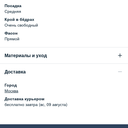
Посадка
Средняя
Крой в бёдрах
Очень свободный
Фасон
Прямой
Материалы и уход
Состав
Доставка
99% хлопок, 1% эластан
Уход за изделием
Город
Бережная стирка при температуре не более 30С,
Москва
отбеливание запрещено, машинная сушка запрещена
Доставка курьером
бесплатно
завтра (вс, 09 августа)