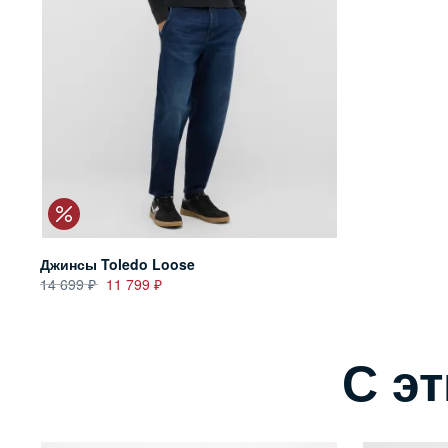
Джинсы Toledo Loose
14 699
11 799
С э