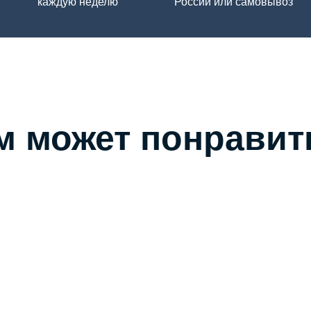
каждую неделю
России или самовывоз
м может понравит