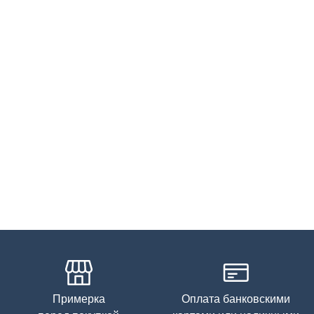
Бережная стирка при температуре не более 30С, химчистка
запрещена, отбеливание запрещено, машинная сушка
запрещена
Примерка
Оплата банковскими