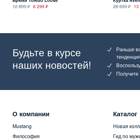
Брюки Toledo Loose
Куртка Aven
12 899
6 299
28 699
13
Будьте в курсе
Раньше вс
тенденция
наших новостей!
Воспользу
Получите 
О компании
Каталог
Mustang
Новая колл
Философия
Гид по муж