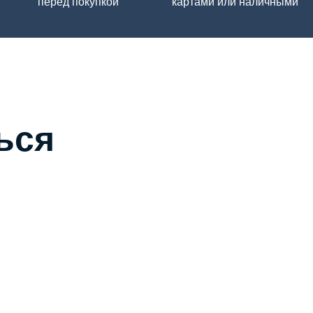
перед покупкой
картами или наличными
ься