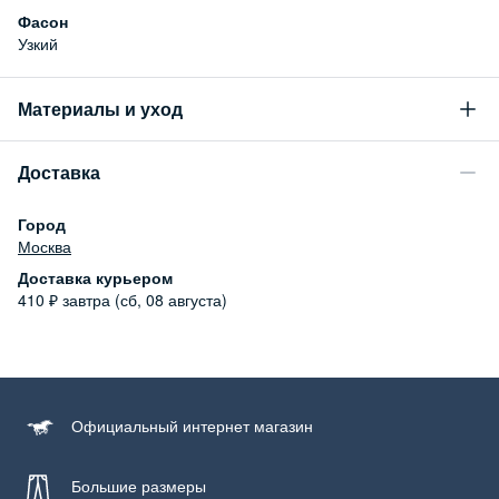
Фасон
Узкий
Материалы и уход
Состав
Доставка
99% хлопок, 1% эластан
Уход за изделием
Город
Бережная стирка при температуре не более 30С, химчистка
Москва
запрещена, отбеливание запрещено, машинная сушка
Доставка курьером
запрещена
410
₽
завтра (сб, 08 августа)
Официальный
интернет магазин
Большие размеры