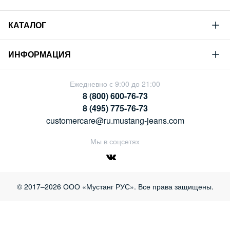
Mustang
КАТАЛОГ
Философия
Новая коллекция
Устойчивое развитие
ИНФОРМАЦИЯ
Гид по мужскому дениму
Сотрудничество
Условия продажи
Гид по женскому дениму
Ежедневно с 9:00 до 21:00
Карьера
Политика конфиденциальности
8 (800) 600-76-73
Таблицы размеров
Магазины
8 (495) 775-76-73
Оплата и доставка
customercare@ru.mustang-jeans.com
Обмен и возврат
Мы в соцсетях
© 2017–2026 ООО «Мустанг РУС». Все права защищены.