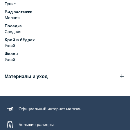
Тунис
Вид застежки
Молния
Посадка
Средняя
Крой в бёдрах
Узкий
Фасон
Узкий
Материалы и уход
Состав
82% хлопок, 16% полиэстер, 2% эластан
Уход за изделием
Официальный
интернет магазин
Бережная стирка при температуре не более 30С, химчистка
запрещена, отбеливание запрещено, машинная сушка
запрещена
Большие размеры