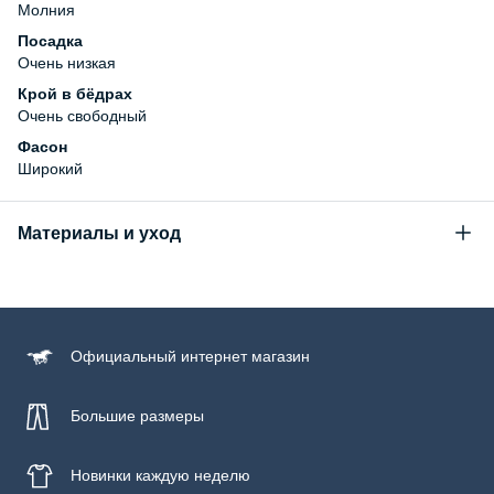
Молния
Посадка
Очень низкая
Крой в бёдрах
Очень свободный
Фасон
Широкий
Материалы и уход
Состав
100% хлопок
Уход за изделием
Официальный
интернет магазин
Бережная стирка при температуре не более 30С, химчистка
запрещена, отбеливание запрещено, машинная сушка
запрещена, гладить при низкой температуре до 110С
Большие размеры
Новинки
каждую неделю