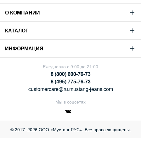
О КОМПАНИИ
Mustang
КАТАЛОГ
Философия
Новая коллекция
Устойчивое развитие
ИНФОРМАЦИЯ
Гид по мужскому дениму
Сотрудничество
Условия продажи
Гид по женскому дениму
Ежедневно с 9:00 до 21:00
Карьера
Политика конфиденциальности
8 (800) 600-76-73
Таблицы размеров
Магазины
8 (495) 775-76-73
Оплата и доставка
customercare@ru.mustang-jeans.com
Обмен и возврат
Мы в соцсетях
© 2017–2026 ООО «Мустанг РУС». Все права защищены.