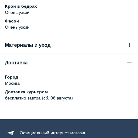
Крой в бёдрах
Очень узкий
Фасон
Очень узкий
Материалы и уход
Состав
Доставка
82% хлопок, 16% полиэстер, 2% эластан
Уход за изделием
Город
Бережная стирка при температуре не более 30С, химчистка
Москва
запрещена, отбеливание запрещено, машинная сушка
Доставка курьером
запрещена, гладить при низкой температуре до 110С
бесплатно
завтра (сб, 08 августа)
Официальный
интернет магазин