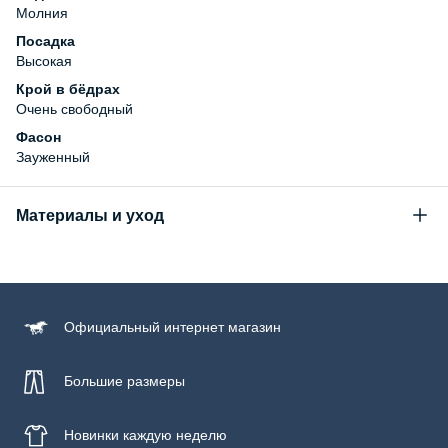
Молния
Посадка
Высокая
Крой в бёдрах
Очень свободный
Фасон
Зауженный
Материалы и уход
Состав
99% хлопок, 1% эластан
Уход за изделием
Официальный
интернет магазин
Бережная стирка при температуре не более 30С, химчистка
запрещена, отбеливание запрещено, машинная сушка
запрещена, гладить при низкой температуре до 110С
Большие размеры
Новинки
каждую неделю