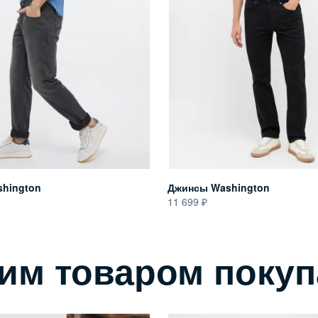
hington
Джинсы Washington
11 699
тим товаром поку