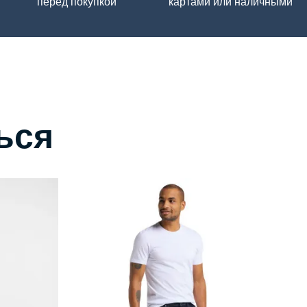
перед покупкой
картами или наличными
ься