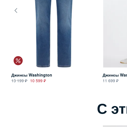
Джинсы Washington
Джинсы Was
13 199
10 599
11 699
С э