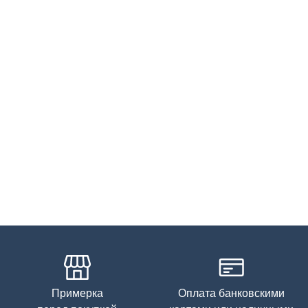
Бережная стирка при температуре не более 30С, химчистка
запрещена, отбеливание запрещено, машинная сушка
запрещена, гладить при низкой температуре до 110С
Примерка
Оплата банковскими