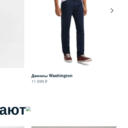
Джинсы Washington
Д
11 699
11
пают