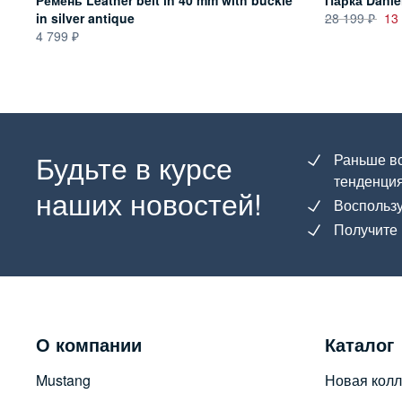
Ремень Leather belt in 40 mm with buckle
Парка Danie
in silver antique
28 199
13
4 799
Будьте в курсе
Раньше вс
тенденция
наших новостей!
Воспользу
Получите 
О компании
Каталог
Mustang
Новая колл