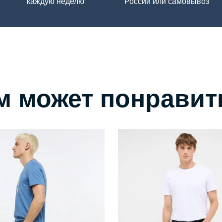
каждую неделю
России или самовывоз
м может понравит