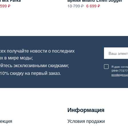
l Mix Parka
Брюки Milano Linen Jogger
 599
13 799
6 699
ех получайте новости о последних
х в мире моды;
йтесь эксклюзивными скидками;
Я даю согл
(ИНН 77277
10% скидку на первый заказ.
конфиденци
Информация
екция
Условия продажи