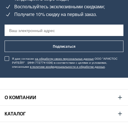
Воспользуйтесь эксклюзивными скидками;
Получите 10% скидку на первый заказ.
Подписаться
Я даю согласие
на обработку своих персональных данных
ООО "АРИСТОС
РИТЕЙЛ" (ИНН 7727741036) в соответствии с целями и условиями,
описанными
в политике конфиденциальности и обработки данных
.
О КОМПАНИИ
Mustang
КАТАЛОГ
Философия
Новая коллекция