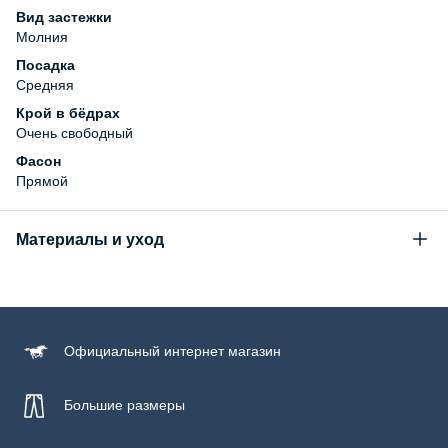
Вид застежки
Молния
Посадка
Средняя
Крой в бёдрах
Очень свободный
Фасон
Прямой
Материалы и уход
Состав
99% хлопок, 1% эластан
Уход за изделием
Официальный
интернет магазин
Бережная стирка при температуре не более 30С, химчистка
запрещена, отбеливание запрещено, машинная сушка
запрещена, гладить при низкой температуре до 110С
Большие размеры