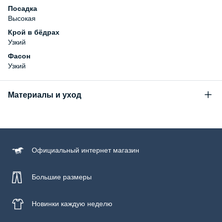
Посадка
Высокая
Крой в бёдрах
Узкий
Фасон
Узкий
Материалы и уход
Состав
99% хлопок, 1% эластан
Уход за изделием
Официальный
интернет магазин
Бережная стирка при температуре не более 30С, химчистка
запрещена, отбеливание запрещено, машинная сушка
запрещена, гладить при низкой температуре до 110С
Большие размеры
Новинки
каждую неделю