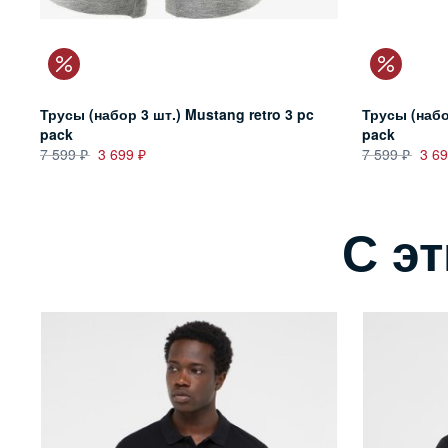
Трусы (набор 3 шт.) Mustang retro 3 pc
Трусы (набо
pack
pack
7 599
3 699
7 599
3 6
С э