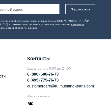
Подписаться
асие
на обработку своих персональных данных
ООО "АРИСТОС РИТЕЙЛ"
41036) в соответствии с целями и условиями, описанными
в политике
альности и обработки данных
.
Контакты
Ежедневно с 9:00 до 21:00
8 (800) 600-76-73
сти
8 (495) 775-76-73
customercare@ru.mustang-jeans.com
Мы в соцсетях