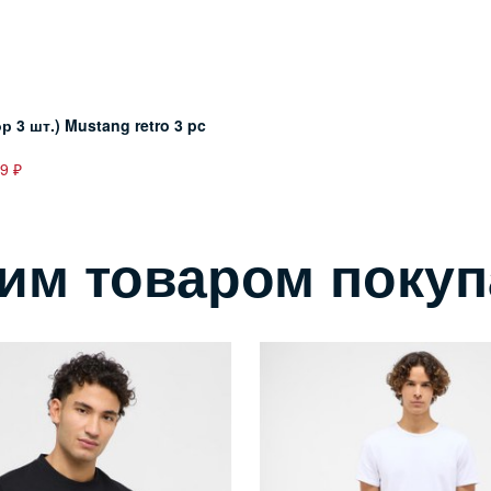
р 3 шт.) Mustang retro 3 pc
99
тим товаром поку