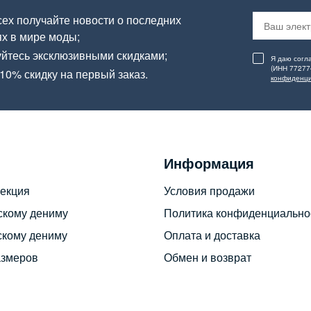
ех получайте новости о последних
х в мире моды;
йтесь эксклюзивными скидками;
Я даю согл
(ИНН 77277
10% скидку на первый заказ.
конфиденци
Информация
екция
Условия продажи
скому дениму
Политика конфиденциально
скому дениму
Оплата и доставка
азмеров
Обмен и возврат