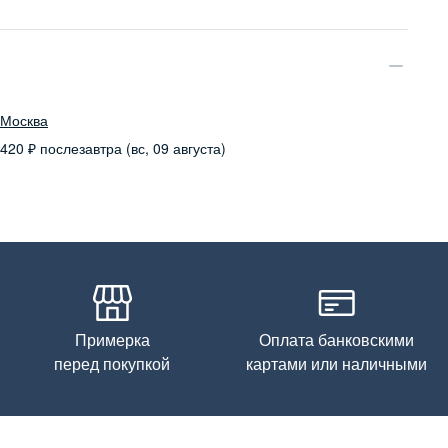
97% хлопок, 3% эластан
Бережная стирка при температуре не более 30С, химчистка
запрещена, отбеливание запрещено, машинная сушка
запрещена
Москва
420
₽
послезавтра (вс, 09 августа)
Примерка
Оплата банковскими
перед покупкой
картами или наличными