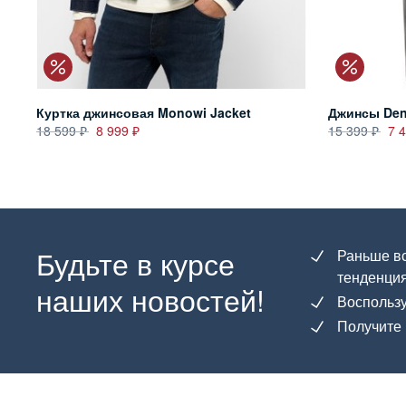
Куртка джинсовая Monowi Jacket
Джинсы Den
18 599
8 999
15 399
7 
Будьте в курсе
Раньше вс
тенденция
наших новостей!
Воспользу
Получите 