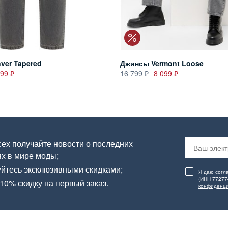
ver Tapered
Джинсы Vermont Loose
499
16 799
8 099
ех получайте новости о последних
х в мире моды;
йтесь эксклюзивными скидками;
Я даю согл
(ИНН 77277
10% скидку на первый заказ.
конфиденци