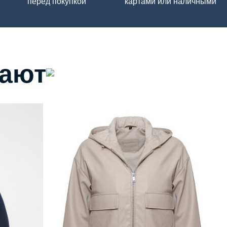
перед покупкой
картами или наличными
пают