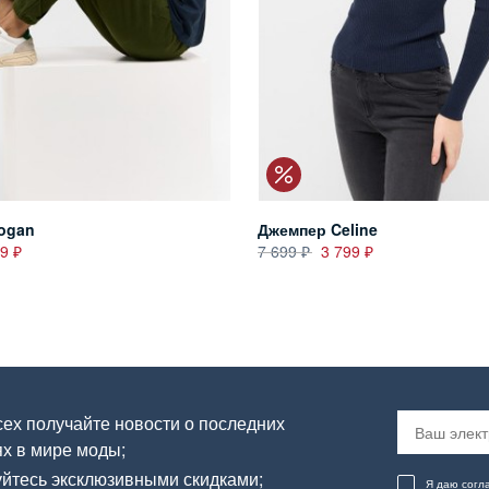
ogan
Джемпер Celine
99
7 699
3 799
ех получайте новости о последних
х в мире моды;
йтесь эксклюзивными скидками;
Я даю согл