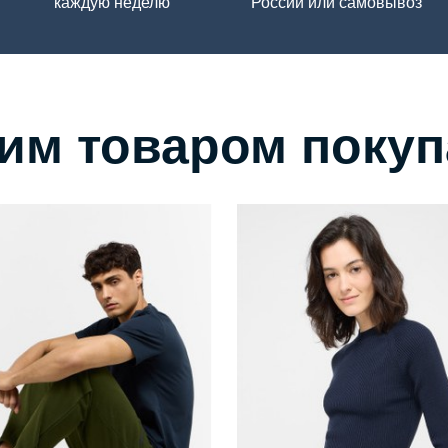
каждую неделю
России или самовывоз
тим товаром поку