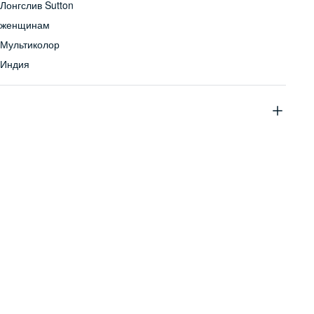
Лонгслив Sutton
женщинам
Мультиколор
Индия
100% хлопок
Бережная стирка при температуре не более 30С, химчистка
запрещена, отбеливание запрещено, машинная сушка
запрещена