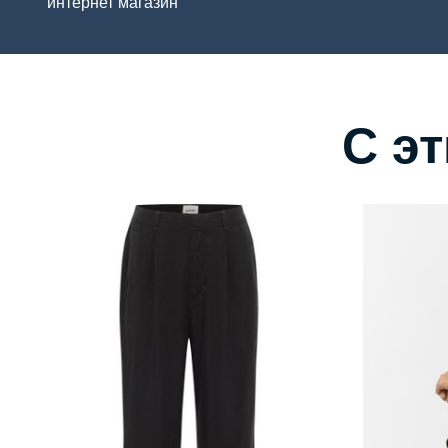
интернет магазин
С э