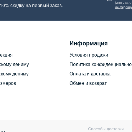
(ИНН 77277
10% скидку на первый заказ.
конфиденци
Информация
екция
Условия продажи
скому дениму
Политика конфиденциально
скому дениму
Оплата и доставка
азмеров
Обмен и возврат
Способы доставки
ны.