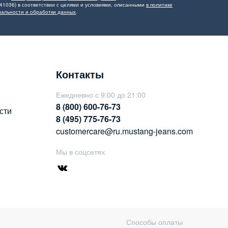
41036) в соответствии с целями и условиями, описанными
в политике
альности и обработки данных
.
Контакты
Ежедневно с 9:00 до 21:00
8 (800) 600-76-73
сти
8 (495) 775-76-73
customercare@ru.mustang-jeans.com
Мы в соцсетях
Способы оплаты