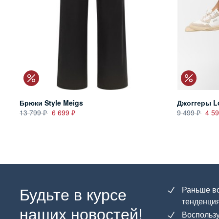
Брюки Style Meigs
Джоггеры L
13 799
6 699
9 499
4 5
Будьте в курсе
Раньше вс
тенденция
наших новостей!
Воспользу