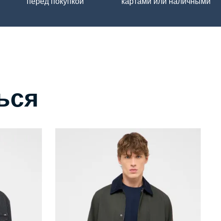
перед покупкой
картами или наличными
ься