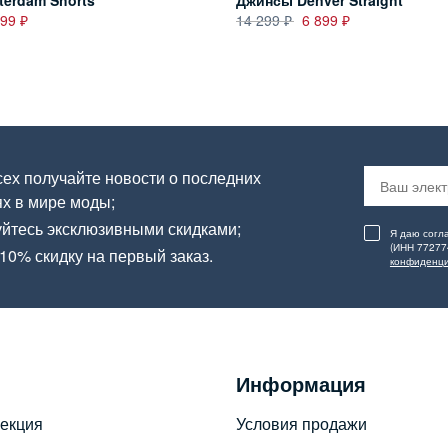
erdam Shorts
Джинсы Denver Straight
899
14 299
6 899
ех получайте новости о последних
х в мире моды;
йтесь эксклюзивными скидками;
Я даю согл
(ИНН 77277
10% скидку на первый заказ.
конфиденци
Информация
екция
Условия продажи