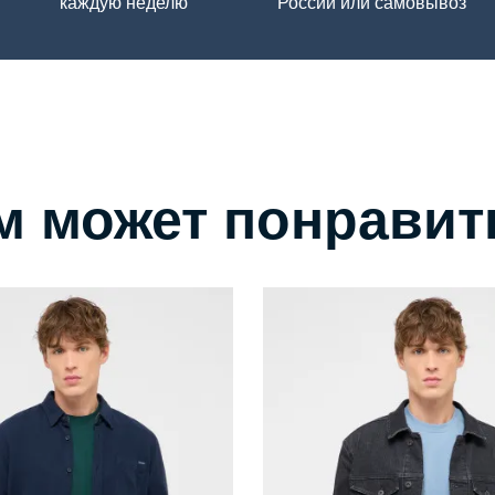
каждую неделю
России или самовывоз
м может понравит