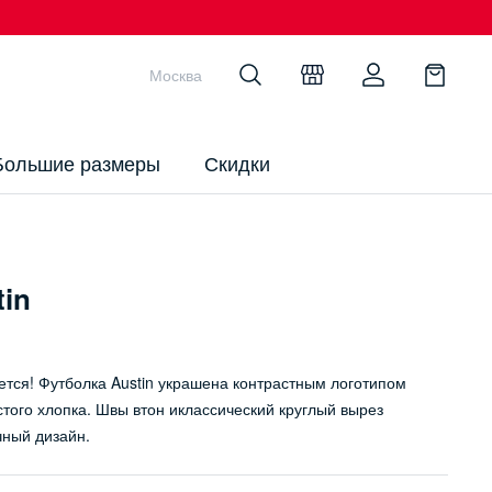
Москва
Большие размеры
Скидки
in
ся! Футболка Austin украшена контрастным логотипом
стого хлопка. Швы втон иклассический круглый вырез
чный дизайн.