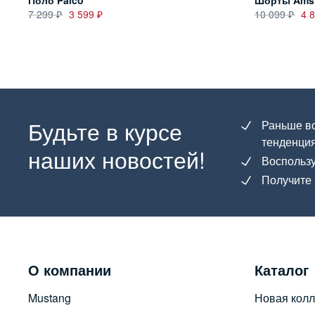
Поло Palco
Шорты Amst
7 299
3 599
10 099
4 
Будьте в курсе
Раньше вс
тенденция
наших новостей!
Воспользу
Получите 
О компании
Каталог
Mustang
Новая колл