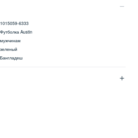
1015059-6333
Футболка Austin
мужчинам
зеленый
Бангладеш
100% хлопок
Бережная стирка при температуре не более 30С, химчистка
запрещена, отбеливание запрещено, машинная сушка
запрещена