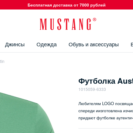
Бесплатная доставка от 7000 рублей
Джинсы
Одежда
Обувь и аксессуары
tin
Футболка Aust
1015059-6333
Любителям LOGO посвящает
спереди иизготовлена изчи
придают футболке аутенти