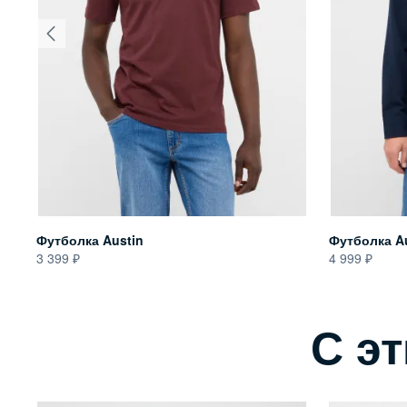
Футболка Austin
Футболка A
3 399
4 999
С э