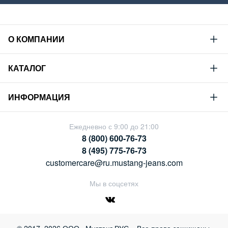
О КОМПАНИИ
Mustang
КАТАЛОГ
Философия
Новая коллекция
Устойчивое развитие
ИНФОРМАЦИЯ
Гид по мужскому дениму
Сотрудничество
Условия продажи
Гид по женскому дениму
Ежедневно с 9:00 до 21:00
Карьера
Политика конфиденциальности
8 (800) 600-76-73
Таблицы размеров
Магазины
8 (495) 775-76-73
Оплата и доставка
customercare@ru.mustang-jeans.com
Обмен и возврат
Мы в соцсетях