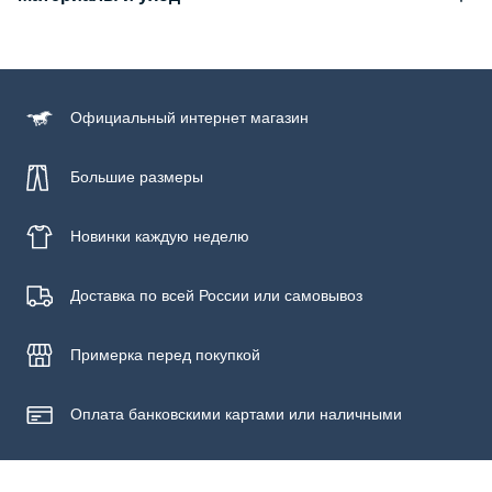
Состав
100% хлопок
Уход за изделием
Официальный
интернет магазин
Бережная стирка при температуре не более 30С, химчистка
запрещена, отбеливание запрещено, машинная сушка
запрещена
Большие размеры
Новинки
каждую неделю
Доставка по всей России или самовывоз
Примерка
перед покупкой
Оплата банковскими картами или наличными