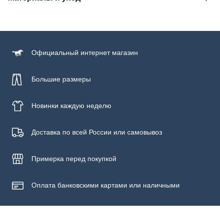
Состав
100% хлопок
Уход за изделием
Официальный
интернет магазин
Бережная стирка при температуре не более 30С, химчистка
запрещена, отбеливание запрещено, машинная сушка
запрещена, гладить при низкой температуре до 110С
Большие размеры
Новинки
каждую неделю
Доставка по всей России или самовывоз
Примерка
перед покупкой
Оплата банковскими картами или наличными