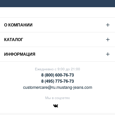
О КОМПАНИИ
Mustang
КАТАЛОГ
Философия
Новая коллекция
Устойчивое развитие
ИНФОРМАЦИЯ
Гид по мужскому дениму
Сотрудничество
Условия продажи
Гид по женскому дениму
Ежедневно с 9:00 до 21:00
Карьера
Политика конфиденциальности
8 (800) 600-76-73
Таблицы размеров
Магазины
8 (495) 775-76-73
Оплата и доставка
customercare@ru.mustang-jeans.com
Обмен и возврат
Мы в соцсетях