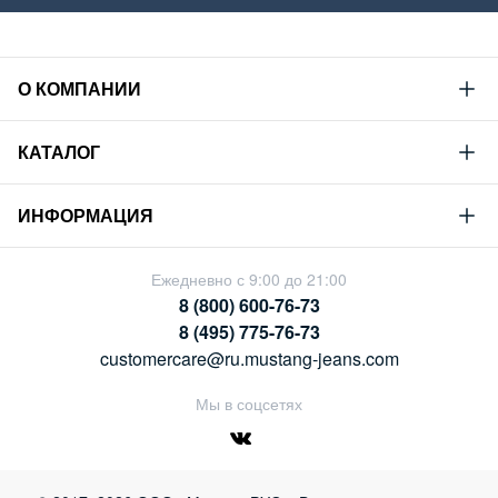
О КОМПАНИИ
Mustang
КАТАЛОГ
Философия
Новая коллекция
Устойчивое развитие
ИНФОРМАЦИЯ
Гид по мужскому дениму
Сотрудничество
Условия продажи
Гид по женскому дениму
Ежедневно с 9:00 до 21:00
Карьера
Политика конфиденциальности
8 (800) 600-76-73
Таблицы размеров
Магазины
8 (495) 775-76-73
Оплата и доставка
customercare@ru.mustang-jeans.com
Обмен и возврат
Мы в соцсетях