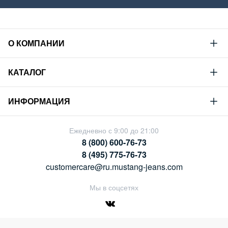
О КОМПАНИИ
Mustang
КАТАЛОГ
Философия
Новая коллекция
Устойчивое развитие
ИНФОРМАЦИЯ
Гид по мужскому дениму
Сотрудничество
Условия продажи
Гид по женскому дениму
Ежедневно с 9:00 до 21:00
Карьера
Политика конфиденциальности
8 (800) 600-76-73
Таблицы размеров
Магазины
8 (495) 775-76-73
Оплата и доставка
customercare@ru.mustang-jeans.com
Обмен и возврат
Мы в соцсетях