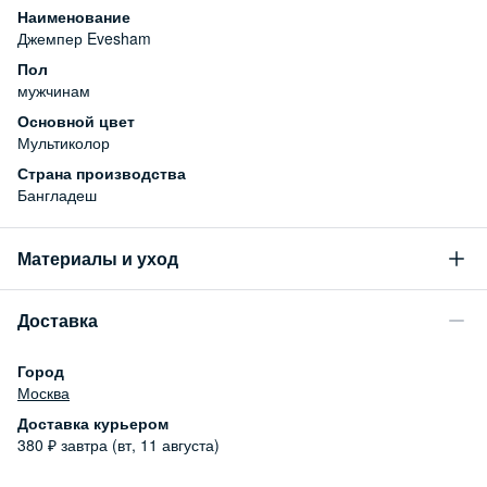
Наименование
Джемпер Evesham
Пол
мужчинам
Основной цвет
Мультиколор
Страна производства
Бангладеш
Материалы и уход
Состав
Доставка
100% хлопок
Уход за изделием
Город
Бережная стирка при температуре не более 30С,
Москва
отбеливание запрещено, машинная сушка запрещена
Доставка курьером
380
₽
завтра (вт, 11 августа)