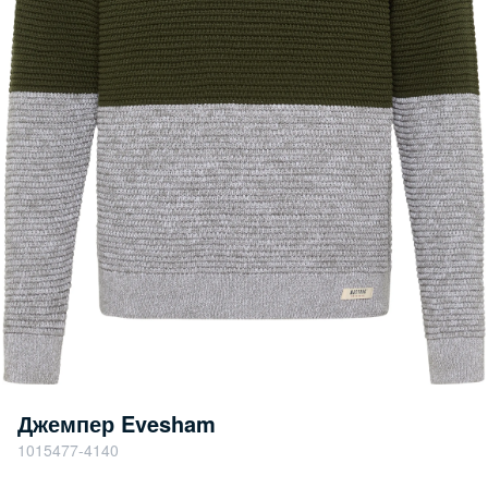
Джемпер Evesham
1015477-4140