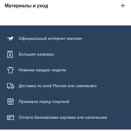
Материалы и уход
Состав
100% хлопок
Уход за изделием
Официальный
интернет магазин
Бережная стирка при температуре не более 30С, химчистка
запрещена, отбеливание запрещено, машинная сушка
запрещена
Большие размеры
Новинки
каждую неделю
Доставка по всей России или самовывоз
Примерка
перед покупкой
Оплата банковскими картами или наличными