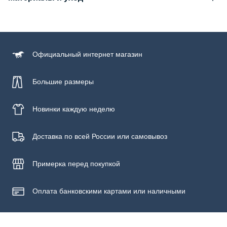
Состав
100% хлопок
Уход за изделием
Официальный
интернет магазин
Бережная стирка при температуре не более 30С, химчистка
запрещена, отбеливание запрещено, машинная сушка
запрещена
Большие размеры
Новинки
каждую неделю
Доставка по всей России или самовывоз
Примерка
перед покупкой
Оплата банковскими картами или наличными