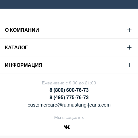
О КОМПАНИИ
Mustang
КАТАЛОГ
Философия
Новая коллекция
Устойчивое развитие
ИНФОРМАЦИЯ
Гид по мужскому дениму
Сотрудничество
Условия продажи
Гид по женскому дениму
Ежедневно с 9:00 до 21:00
Карьера
Политика конфиденциальности
8 (800) 600-76-73
Таблицы размеров
Магазины
8 (495) 775-76-73
Оплата и доставка
customercare@ru.mustang-jeans.com
Обмен и возврат
Мы в соцсетях