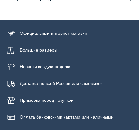
Состав
100% хлопок
Уход за изделием
Официальный
интернет магазин
Бережная стирка при температуре не более 30С, химчистка
запрещена, отбеливание запрещено, машинная сушка
запрещена, гладить при низкой температуре до 110С
Большие размеры
Новинки
каждую неделю
Доставка по всей России или самовывоз
Примерка
перед покупкой
Оплата банковскими картами или наличными