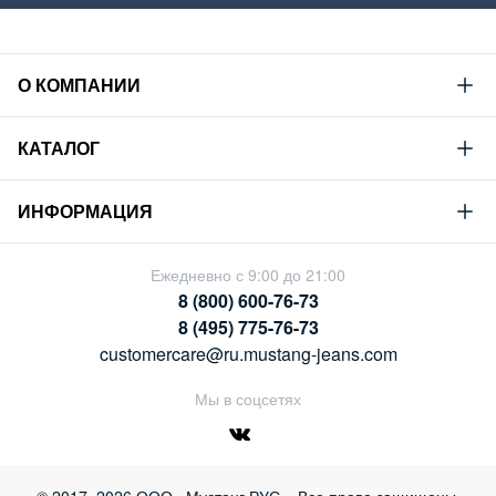
О КОМПАНИИ
Mustang
КАТАЛОГ
Философия
Новая коллекция
Устойчивое развитие
ИНФОРМАЦИЯ
Гид по мужскому дениму
Сотрудничество
Условия продажи
Гид по женскому дениму
Ежедневно с 9:00 до 21:00
Карьера
Политика конфиденциальности
8 (800) 600-76-73
Таблицы размеров
Магазины
8 (495) 775-76-73
Оплата и доставка
customercare@ru.mustang-jeans.com
Обмен и возврат
Мы в соцсетях