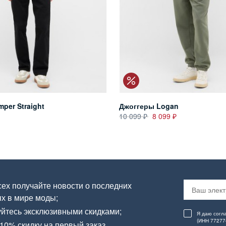
per Straight
Джоггеры Logan
10 099
8 099
ех получайте новости о последних
х в мире моды;
йтесь эксклюзивными скидками;
Я даю согл
(ИНН 77277
10% скидку на первый заказ.