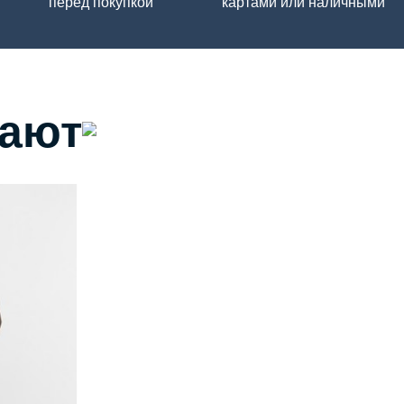
перед покупкой
картами или наличными
пают