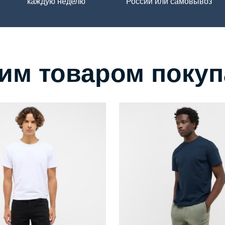
каждую неделю
России или самовывоз
тим товаром поку