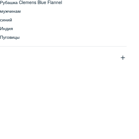
Рубашка Clemens Blue Flannel
мужчинам
синий
Индия
Пуговицы
100% хлопок
Бережная стирка при температуре не более 30С, химчистка
запрещена, отбеливание запрещено, машинная сушка
запрещена, гладить при низкой температуре до 110С