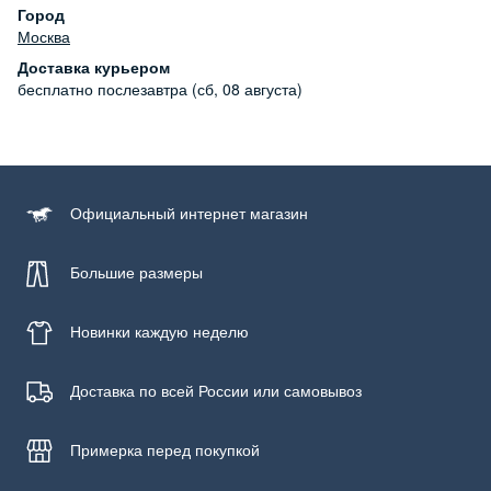
Уход за изделием
Город
Бережная стирка при температуре не более 30С, химчистка
Москва
запрещена, отбеливание запрещено, машинная сушка
Доставка курьером
запрещена
бесплатно
послезавтра (сб, 08 августа)
Официальный
интернет магазин
Большие размеры
Новинки
каждую неделю
Доставка по всей России или самовывоз
Примерка
перед покупкой