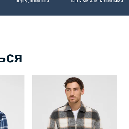
перед покупкой
картами или наличными
ься