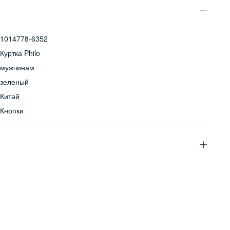
1014778-6352
Куртка Philo
мужчинам
зеленый
Китай
Кнопки
75% полиамид, 25% хлопок
Бережная стирка при температуре не более 30С, химчистка
запрещена, отбеливание запрещено, машинная сушка
запрещена