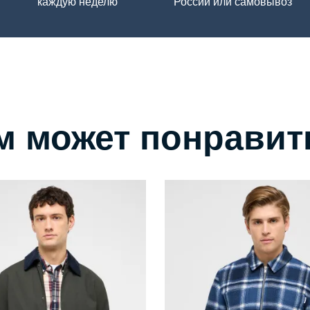
каждую неделю
России или самовывоз
м может понравит