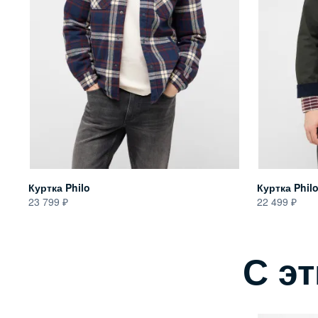
Куртка Philo
Куртка Phil
23 799
22 499
С э