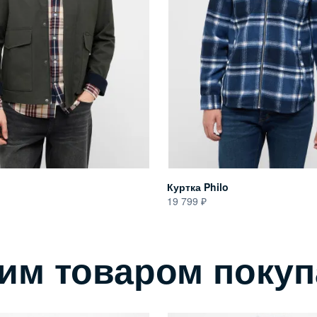
o
Куртка Philo
19 799
тим товаром поку