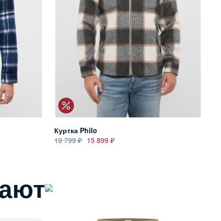
Куртка Philo
19 799
15 899
пают