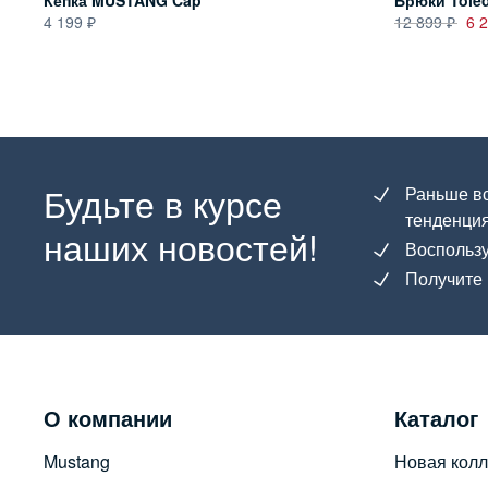
Кепка MUSTANG Cap
Брюки Tole
4 199
12 899
6 
Будьте в курсе
Раньше вс
тенденция
наших новостей!
Воспользу
Получите 
О компании
Каталог
Mustang
Новая колл