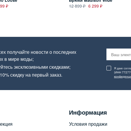
do Loose
Брюки Madison Wide
299
12 899
6 299
ех получайте новости о последних
х в мире моды;
йтесь эксклюзивными скидками;
Я даю согл
(ИНН 77277
10% скидку на первый заказ.
конфиденци
Информация
екция
Условия продажи