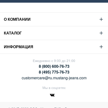
О КОМПАНИИ
Mustang
КАТАЛОГ
Философия
Новая коллекция
Устойчивое развитие
ИНФОРМАЦИЯ
Гид по мужскому дениму
Сотрудничество
Условия продажи
Гид по женскому дениму
Ежедневно с 9:00 до 21:00
Карьера
Политика конфиденциальности
8 (800) 600-76-73
Таблицы размеров
Магазины
8 (495) 775-76-73
Оплата и доставка
customercare@ru.mustang-jeans.com
Обмен и возврат
Мы в соцсетях