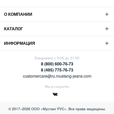
О КОМПАНИИ
Mustang
КАТАЛОГ
Философия
Новая коллекция
Устойчивое развитие
ИНФОРМАЦИЯ
Гид по мужскому дениму
Сотрудничество
Условия продажи
Гид по женскому дениму
Ежедневно с 9:00 до 21:00
Карьера
Политика конфиденциальности
8 (800) 600-76-73
Таблицы размеров
Магазины
8 (495) 775-76-73
Оплата и доставка
customercare@ru.mustang-jeans.com
Обмен и возврат
Мы в соцсетях
© 2017–2026 ООО «Мустанг РУС». Все права защищены.