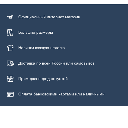
60% хлопок, 40% вискоза
Уход за изделием
Официальный
интернет магазин
Бережная стирка при температуре не более 30С, химчистка
запрещена, отбеливание запрещено, машинная сушка
запрещена, гладить при низкой температуре до 110С
Большие размеры
Новинки
каждую неделю
Доставка по всей России или самовывоз
Примерка
перед покупкой
Оплата банковскими картами или наличными