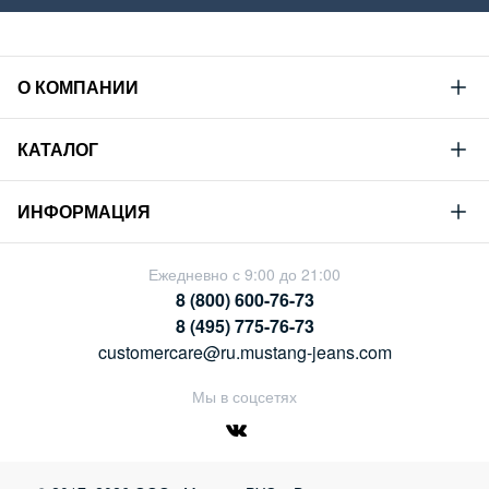
О КОМПАНИИ
Mustang
КАТАЛОГ
Философия
Новая коллекция
Устойчивое развитие
ИНФОРМАЦИЯ
Гид по мужскому дениму
Сотрудничество
Условия продажи
Гид по женскому дениму
Ежедневно с 9:00 до 21:00
Карьера
Политика конфиденциальности
8 (800) 600-76-73
Таблицы размеров
Магазины
8 (495) 775-76-73
Оплата и доставка
customercare@ru.mustang-jeans.com
Обмен и возврат
Мы в соцсетях