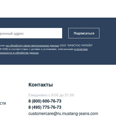
Подписаться
асие
на обработку своих персональных данных
ООО "АРИСТОС РИТЕЙЛ"
41036) в соответствии с целями и условиями, описанными
в политике
альности и обработки данных
.
Контакты
Ежедневно с 9:00 до 21:00
8 (800) 600-76-73
сти
8 (495) 775-76-73
customercare@ru.mustang-jeans.com