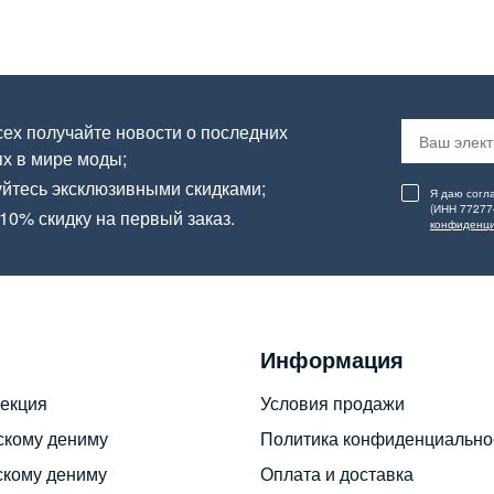
ех получайте новости о последних
х в мире моды;
йтесь эксклюзивными скидками;
Я даю согл
(ИНН 77277
10% скидку на первый заказ.
конфиденци
Информация
екция
Условия продажи
скому дениму
Политика конфиденциально
скому дениму
Оплата и доставка