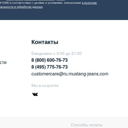
41036) в соответствии с целями и условиями, описанными
в политике
альности и обработки данных
.
Контакты
Ежедневно с 9:00 до 21:00
8 (800) 600-76-73
сти
8 (495) 775-76-73
customercare@ru.mustang-jeans.com
Мы в соцсетях
Способы оплаты