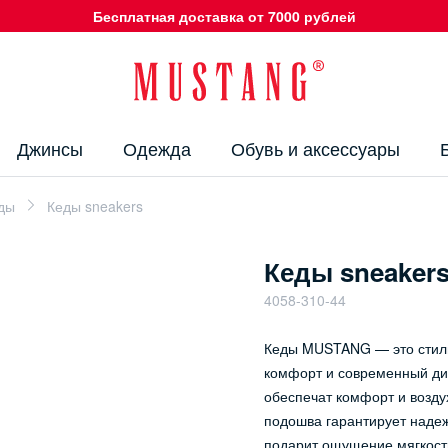
Бесплатная доставка от 7000 рублей
Джинсы
Одежда
Обувь и аксессуары
еды
Кеды sneakers
Кеды sneaker
4058-310-44
Кеды MUSTANG — это стиль
комфорт и современный диз
обеспечат комфорт и возду
подошва гарантирует надеж
подарит ощущение мягкости