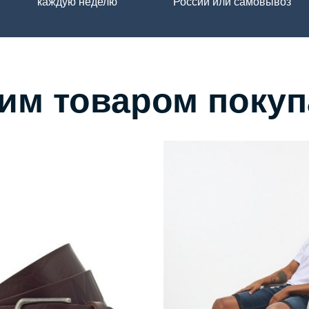
каждую неделю
России или самовывоз
тим товаром поку