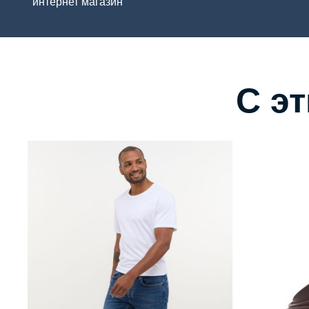
интернет магазин
С э