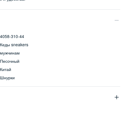
4058-310-44
Кеды sneakers
мужчинам
Песочный
Китай
Шнурки
верх: 98% хлопок, 2% полиуретан; подошва: 100% резина