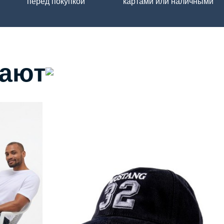
перед покупкой
картами или наличными
пают