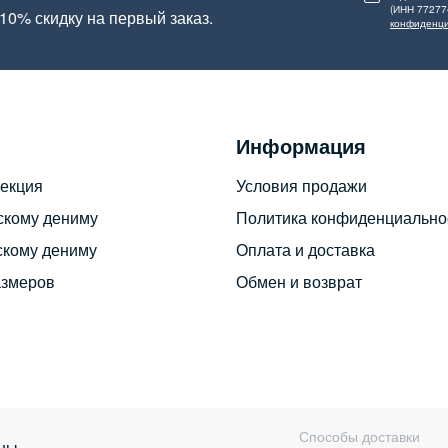
(ИНН 77277
10% скидку на первый заказ.
конфиденци
Информация
екция
Условия продажи
скому дениму
Политика конфиденциально
скому дениму
Оплата и доставка
азмеров
Обмен и возврат
Способы доставки
ны.