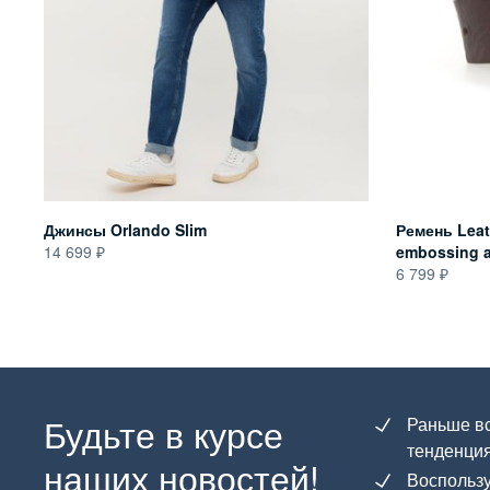
Джинсы Orlando Slim
Ремень Leath
14 699
embossing an
6 799
Будьте в курсе
Раньше вс
тенденция
наших новостей!
Воспользу