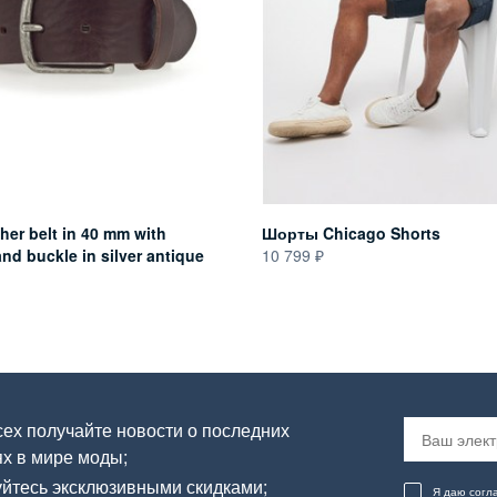
er belt in 40 mm with
Шорты Chicago Shorts
d buckle in silver antique
10 799
ех получайте новости о последних
х в мире моды;
йтесь эксклюзивными скидками;
Я даю согл