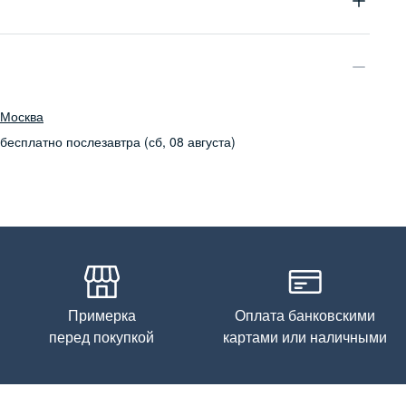
100% модал
Бережная стирка при температуре не более 30С, химчистка
запрещена, отбеливание запрещено, машинная сушка
запрещена
Москва
бесплатно
послезавтра (сб, 08 августа)
Примерка
Оплата банковскими
перед покупкой
картами или наличными