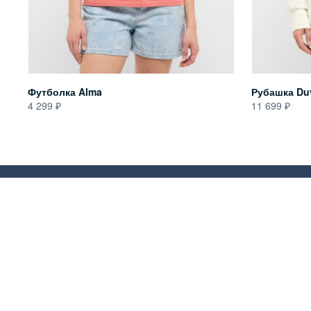
Футболка Alma
Рубашка Du
4 299
11 699
Будьте в курсе
Раньше вс
тенденция
наших новостей!
Воспользу
Получите 