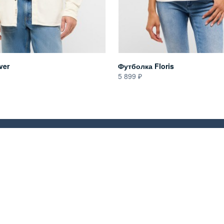
ver
Футболка Floris
5 899
ех получайте новости о последних
х в мире моды;
йтесь эксклюзивными скидками;
Я даю согл
(ИНН 77277
10% скидку на первый заказ.
конфиденци