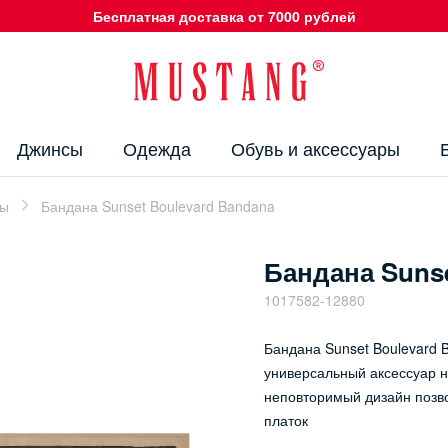
Бесплатная доставка от 7000 рублей
Джинсы
Одежда
Обувь и аксессуары
ры
Бандана Sunset Boulevard Bandana
Бандана Sunse
1017582-12880
Бандана Sunset Boulevard 
универсальный аксессуар н
неповторимый дизайн позво
платок