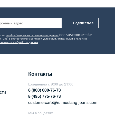
Подписаться
асие
на обработку своих персональных данных
ООО "АРИСТОС РИТЕЙЛ"
41036) в соответствии с целями и условиями, описанными
в политике
альности и обработки данных
.
Контакты
Ежедневно с 9:00 до 21:00
8 (800) 600-76-73
сти
8 (495) 775-76-73
customercare@ru.mustang-jeans.com
Мы в соцсетях