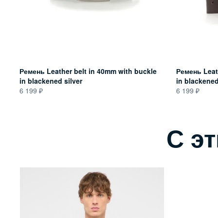
Ремень Leather belt in 40mm with buckle
Ремень Leat
in blackened silver
in blackened
6 199
6 199
С э