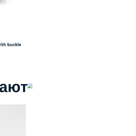
ith buckle
пают