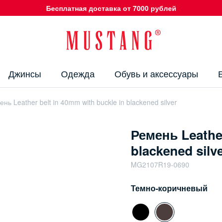
Бесплатная доставка от 7000 рублей
Джинсы
Одежда
Обувь и аксессуары
нь Leather belt in 40mm with buckle in blackened silver
Ремень Leather
blackened silv
MG2107R19-0690
Темно-коричневый