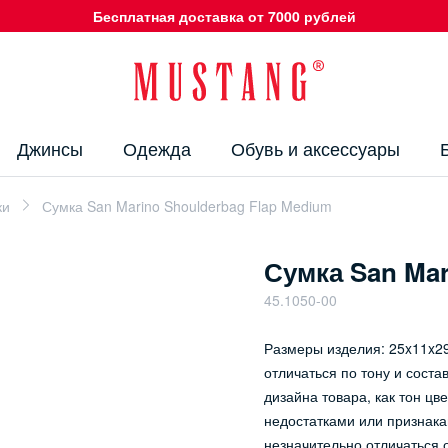
Бесплатная доставка от 7000 рублей
Джинсы
Одежда
Обувь и аксессуары
ки
Сумка San Marino Shoulderbag Flap Medium
Сумка San Mar
45.1050-00
Размеры изделия: 25x11x29
отличаться по тону и сост
дизайна товара, как тон цв
недостатками или признака
незначительно отличаться 