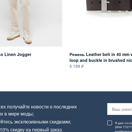
o Linen Jogger
Ремень Leather belt in 40 mm 
loop and buckle in brushed ni
5 199
ех получайте новости о последних
х в мире моды;
йтесь эксклюзивными скидками;
Я даю согл
(ИНН 77277
10% скидку на первый заказ.
конфиденци