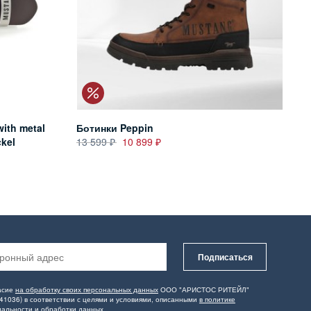
with metal
Ботинки Peppin
ckel
13 599
10 899
Подписаться
асие
на обработку своих персональных данных
ООО "АРИСТОС РИТЕЙЛ"
41036) в соответствии с целями и условиями, описанными
в политике
альности и обработки данных
.